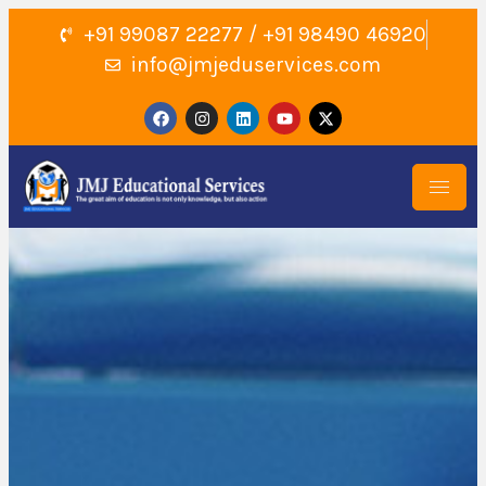
+91 99087 22277 / +91 98490 46920
info@jmjeduservices.com