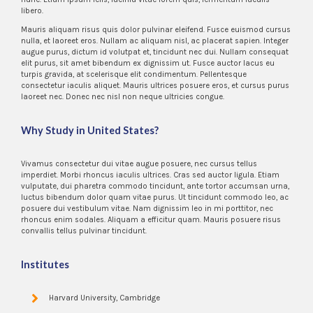
libero.
Mauris aliquam risus quis dolor pulvinar eleifend. Fusce euismod cursus
nulla, et laoreet eros. Nullam ac aliquam nisl, ac placerat sapien. Integer
augue purus, dictum id volutpat et, tincidunt nec dui. Nullam consequat
elit purus, sit amet bibendum ex dignissim ut. Fusce auctor lacus eu
turpis gravida, at scelerisque elit condimentum. Pellentesque
consectetur iaculis aliquet. Mauris ultrices posuere eros, et cursus purus
laoreet nec. Donec nec nisl non neque ultricies congue.
Why Study in United States?
Vivamus consectetur dui vitae augue posuere, nec cursus tellus
imperdiet. Morbi rhoncus iaculis ultrices. Cras sed auctor ligula. Etiam
vulputate, dui pharetra commodo tincidunt, ante tortor accumsan urna,
luctus bibendum dolor quam vitae purus. Ut tincidunt commodo leo, ac
posuere dui vestibulum vitae. Nam dignissim leo in mi porttitor, nec
rhoncus enim sodales. Aliquam a efficitur quam. Mauris posuere risus
convallis tellus pulvinar tincidunt.
Institutes
Harvard University, Cambridge