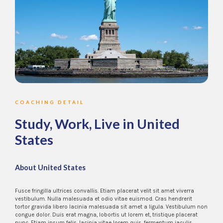
COACHING DETAIL
Study, Work, Live in United
States
About United States
Fusce fringilla ultrices convallis. Etiam placerat velit sit amet viverra
vestibulum. Nulla malesuada et odio vitae euismod. Cras hendrerit
tortor gravida libero lacinia malesuada sit amet a ligula. Vestibulum non
congue dolor. Duis erat magna, lobortis ut lorem et, tristique placerat
nunc. Etiam ipsum felis, lacinia vitae lorem quis, fermentum iaculis